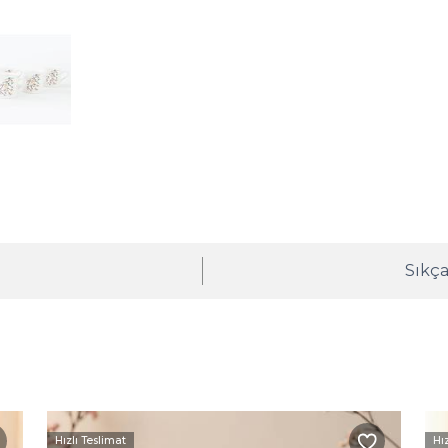
ı
Sıkça
Hızlı Teslimat
Hı