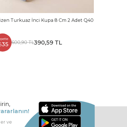
izen Turkuaz İnci Kupa 8 Cm 2 Adet Q40
epette
390,59 TL
600,90 TL
%35
rin,
ararlanın!
ler ve