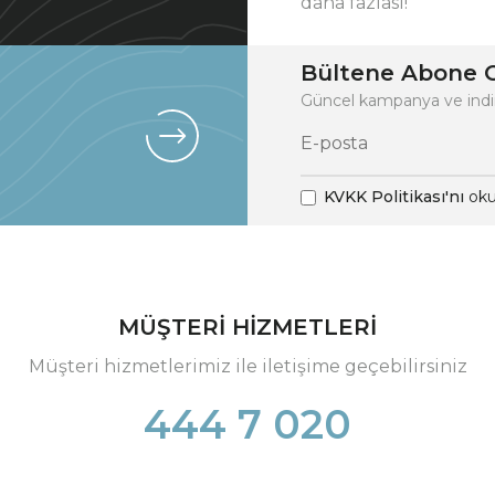
daha fazlası!
Bültene Abone O
Güncel kampanya ve indi
KVKK Politikası'nı
oku
MÜŞTERİ HİZMETLERİ
Müşteri hizmetlerimiz ile iletişime geçebilirsiniz
444 7 020