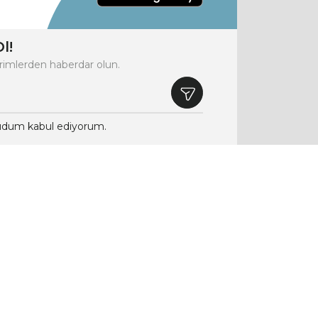
l!
rimlerden haberdar olun.
dum kabul ediyorum.