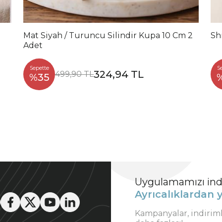
Mat Siyah / Turuncu Silindir Kupa 10 Cm 2
Sh
Adet
Sepette
S
324,94 TL
499,90 TL
%35
Uygulamamızı indi
Ayrıcalıklardan y
Kampanyalar, indirim