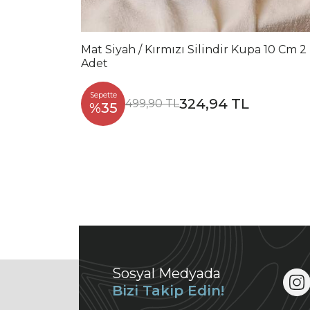
Mat Siyah / Kırmızı Silindir Kupa 10 Cm 2
Adet
Sepette
324,94 TL
499,90 TL
%35
Sosyal Medyada
Bizi Takip Edin!