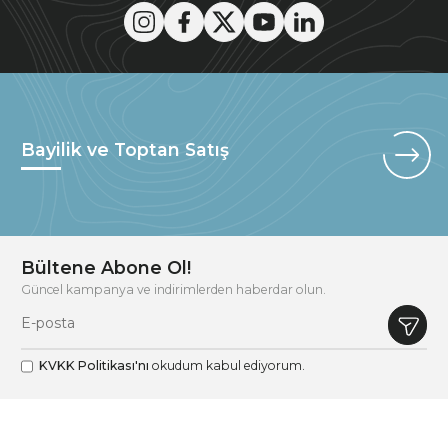
Bayilik ve Toptan Satış
Bültene Abone Ol!
Güncel kampanya ve indirimlerden haberdar olun.
KVKK Politikası'nı
okudum kabul ediyorum.