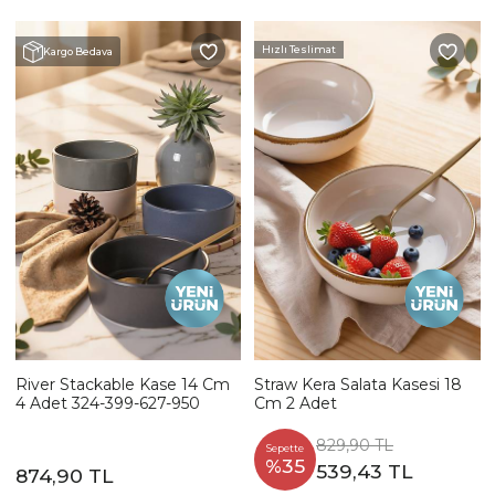
Hızlı Teslimat
Kargo Bedava
River Stackable Kase 14 Cm
Straw Kera Salata Kasesi 18
4 Adet 324-399-627-950
Cm 2 Adet
829,90 TL
Sepette
%35
539,43 TL
874,90 TL