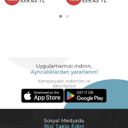
539,43 TL
539,43 TL
Uygulamamızı indirin,
Ayrıcalıklardan yararlanın!
Kampanyalar, indirimler ve
daha fazlası!
Sosyal Medyada
Bizi Takip Edin!