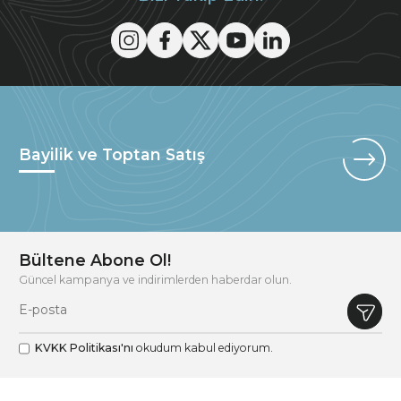
Bayilik ve Toptan Satış
Bültene Abone Ol!
Güncel kampanya ve indirimlerden haberdar olun.
KVKK Politikası'nı
okudum kabul ediyorum.