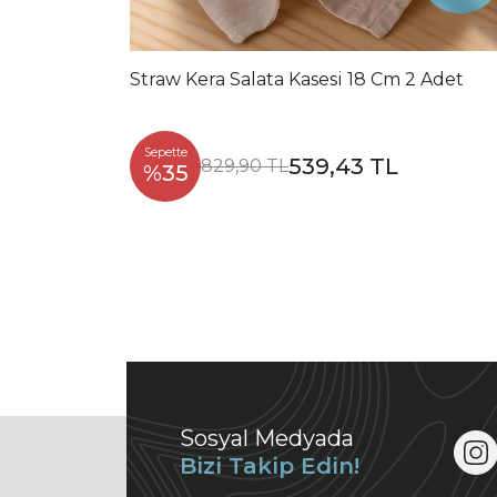
Straw Kera Salata Kasesi 18 Cm 2 Adet
Sepette
539,43 TL
829,90 TL
%35
Sosyal Medyada
Bizi Takip Edin!