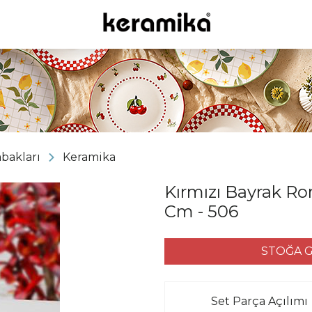
abakları
Keramika
Kırmızı Bayrak R
Cm - 506
STOĞA G
Set Parça Açılımı