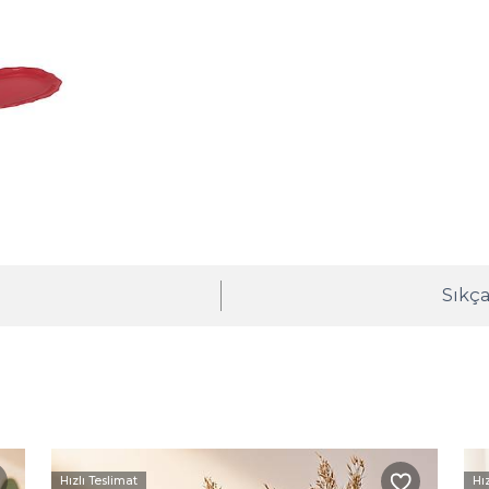
ı
Sıkça
Hızlı Teslimat
Hı