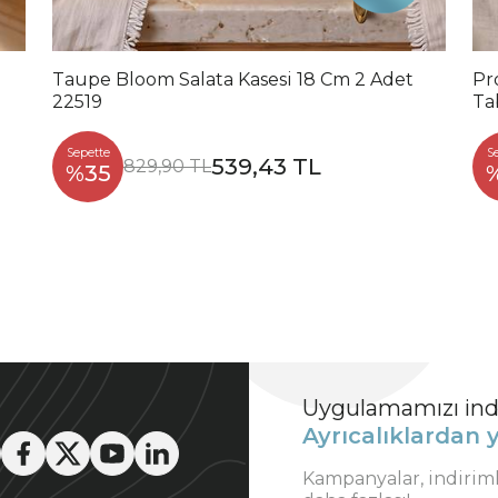
Taupe Bloom Salata Kasesi 18 Cm 2 Adet
Pr
22519
Ta
Sepette
S
539,43 TL
829,90 TL
%35
Uygulamamızı indi
Ayrıcalıklardan y
Kampanyalar, indirim