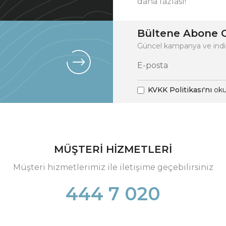
daha fazlası!
Bültene Abone O
Güncel kampanya ve indi
KVKK Politikası'nı
oku
MÜŞTERİ HİZMETLERİ
Müşteri hizmetlerimiz ile iletişime geçebilirsiniz
444 7 020