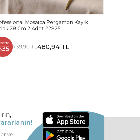
ofessional Mosaica Pergamon Kayık
bak 28 Cm 2 Adet 22825
epette
480,94 TL
739,90 TL
%35
rin,
ararlanın!
ler ve