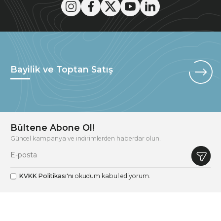
Bayilik ve Toptan Satış
Bültene Abone Ol!
Güncel kampanya ve indirimlerden haberdar olun.
KVKK Politikası'nı
okudum kabul ediyorum.