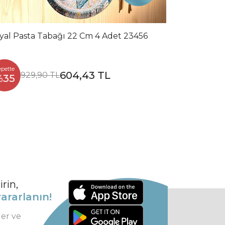
yal Pasta Tabağı 22 Cm 4 Adet 23456
epette
604,43 TL
929,90 TL
%35
rin,
ararlanın!
ler ve