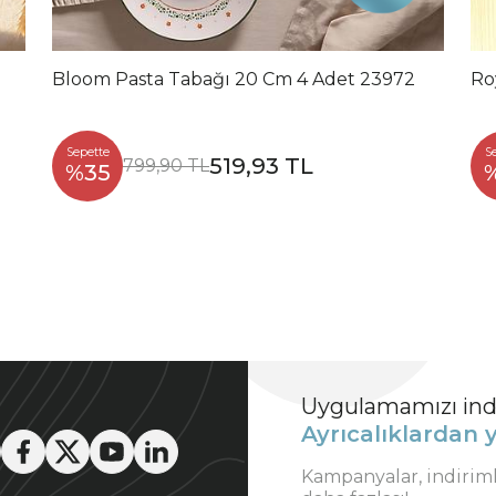
Bloom Pasta Tabağı 20 Cm 4 Adet 23972
Ro
Sepette
S
519,93 TL
799,90 TL
%35
Uygulamamızı indi
Ayrıcalıklardan y
Kampanyalar, indirim