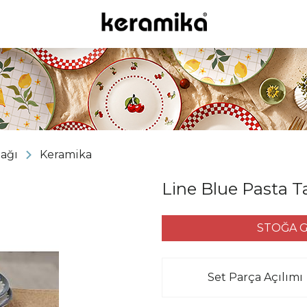
bağı
Keramika
Line Blue Pasta T
STOĞA G
Set Parça Açılımı