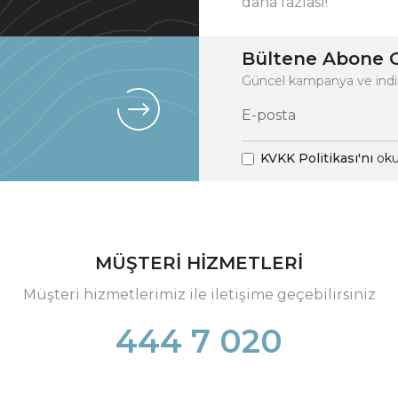
daha fazlası!
Bültene Abone O
Güncel kampanya ve indi
KVKK Politikası'nı
oku
MÜŞTERİ HİZMETLERİ
Müşteri hizmetlerimiz ile iletişime geçebilirsiniz
444 7 020