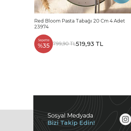
Red Bloom Pasta Tabağı 20 Cm 4 Adet
23974
Sepette
519,93 TL
799,90 TL
%35
Sosyal Medyada
Bizi Takip Edin!