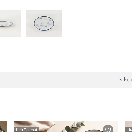
ı
Sıkça
Hızlı Teslimat
Hı