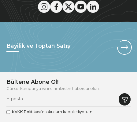
Bayilik ve Toptan Satış
Bültene Abone Ol!
Güncel kampanya ve indirimlerden haberdar olun.
KVKK Politikası'nı
okudum kabul ediyorum.