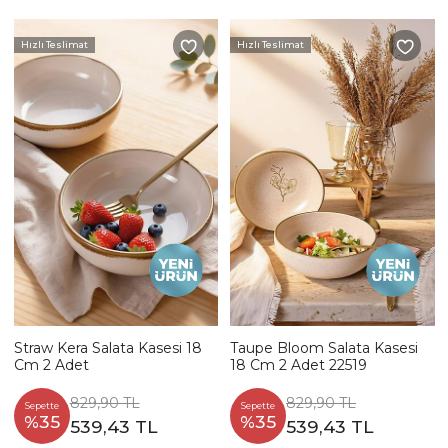
Hızlı Teslimat
Hızlı Teslimat
Straw Kera Salata Kasesi 18
Taupe Bloom Salata Kasesi
Cm 2 Adet
18 Cm 2 Adet 22519
829,90 TL
829,90 TL
Sepette
Sepette
%35
%35
539,43 TL
539,43 TL