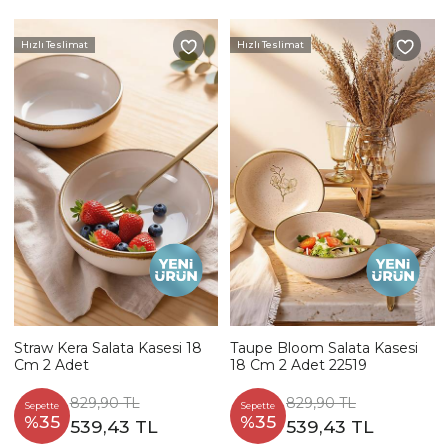
Hızlı Teslimat
Hızlı Teslimat
Straw Kera Salata Kasesi 18
Taupe Bloom Salata Kasesi
Cm 2 Adet
18 Cm 2 Adet 22519
829,90 TL
829,90 TL
Sepette
Sepette
%35
%35
539,43 TL
539,43 TL