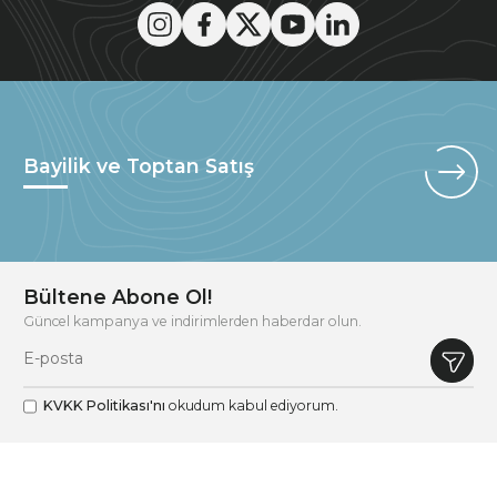
Bayilik ve Toptan Satış
Bültene Abone Ol!
Güncel kampanya ve indirimlerden haberdar olun.
KVKK Politikası'nı
okudum kabul ediyorum.