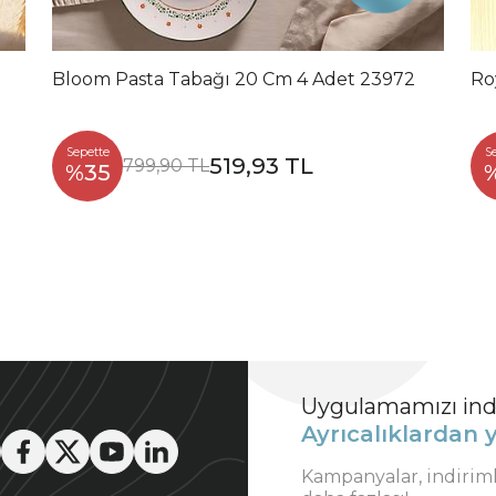
Bloom Pasta Tabağı 20 Cm 4 Adet 23972
Ro
Sepette
S
519,93 TL
799,90 TL
%35
Uygulamamızı indi
Ayrıcalıklardan y
Kampanyalar, indirim