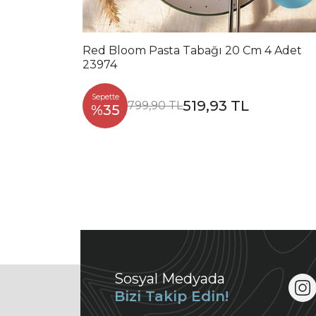
Red Bloom Pasta Tabağı 20 Cm 4 Adet
23974
Sepette
519,93 TL
799,90 TL
%35
Sosyal Medyada
Bizi Takip Edin!