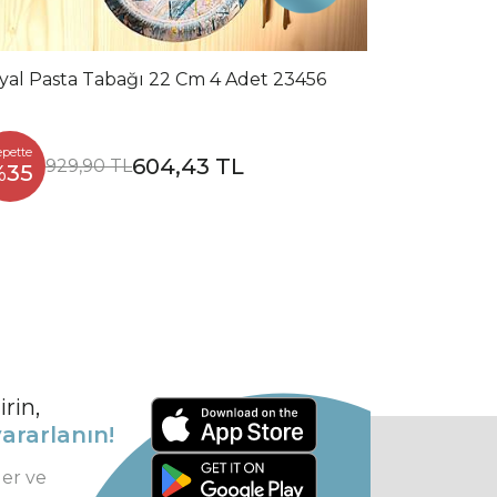
yal Pasta Tabağı 22 Cm 4 Adet 23456
epette
604,43 TL
929,90 TL
%35
rin,
ararlanın!
ler ve