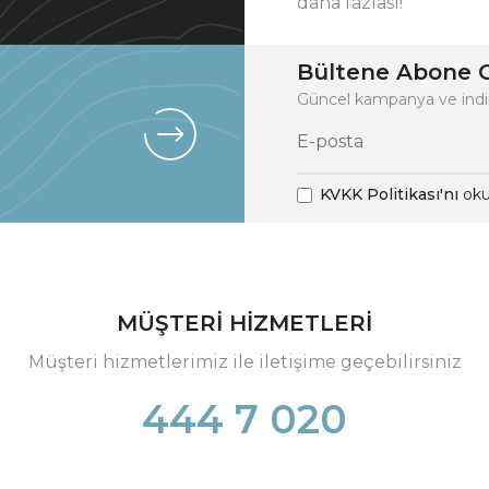
daha fazlası!
Bültene Abone O
Güncel kampanya ve indi
KVKK Politikası'nı
oku
MÜŞTERİ HİZMETLERİ
Müşteri hizmetlerimiz ile iletişime geçebilirsiniz
444 7 020