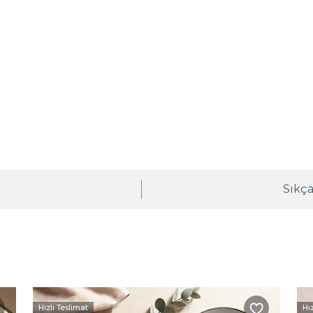
ı
Sıkça
Hızlı Teslimat
Hı