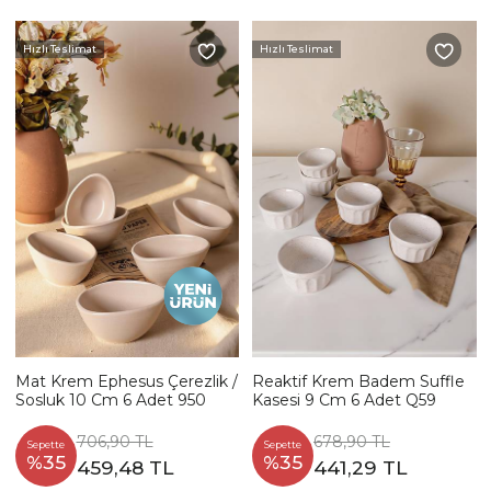
Hızlı Teslimat
Hızlı Teslimat
Mat Krem Ephesus Çerezlik /
Reaktif Krem Badem Suffle
Sosluk 10 Cm 6 Adet 950
Kasesi 9 Cm 6 Adet Q59
706,90 TL
678,90 TL
Sepette
Sepette
%35
%35
459,48 TL
441,29 TL