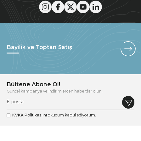
Bayilik ve Toptan Satış
Bültene Abone Ol!
Güncel kampanya ve indirimlerden haberdar olun.
KVKK Politikası'nı
okudum kabul ediyorum.