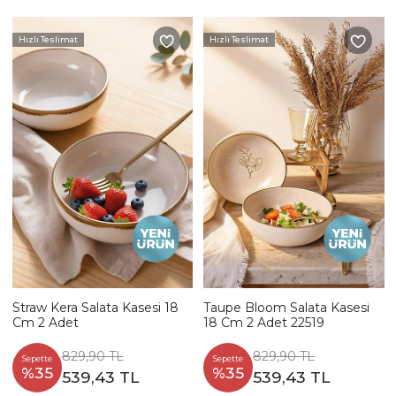
Hızlı Teslimat
Hızlı Teslimat
Straw Kera Salata Kasesi 18
Taupe Bloom Salata Kasesi
Cm 2 Adet
18 Cm 2 Adet 22519
829,90 TL
829,90 TL
Sepette
Sepette
%35
%35
539,43 TL
539,43 TL