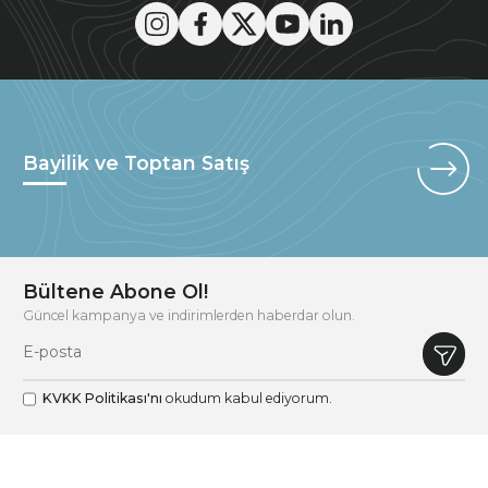
Bayilik ve Toptan Satış
Bültene Abone Ol!
Güncel kampanya ve indirimlerden haberdar olun.
KVKK Politikası'nı
okudum kabul ediyorum.