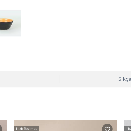
ı
Sıkça
Hızlı Teslimat
Hı