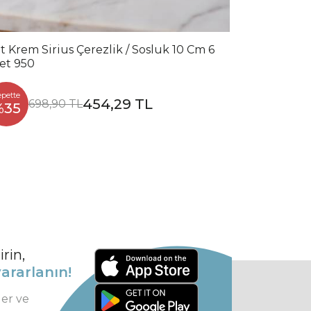
t Krem Sirius Çerezlik / Sosluk 10 Cm 6
et 950
epette
454,29 TL
698,90 TL
%35
rin,
ararlanın!
ler ve