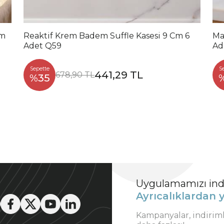
Cm
Reaktif Krem Badem Suffle Kasesi 9 Cm 6
Ma
Adet Q59
Ad
Sepette
S
441,29 TL
678,90 TL
%35
Uygulamamızı indi
Ayrıcalıklardan y
Kampanyalar, indirim