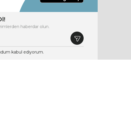
l!
rimlerden haberdar olun.
dum kabul ediyorum.