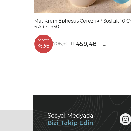
Mat Krem Ephesus Çerezlik / Sosluk 10 
6 Adet 950
Sepette
459,48 TL
706,90 TL
%35
Sosyal Medyada
Bizi Takip Edin!