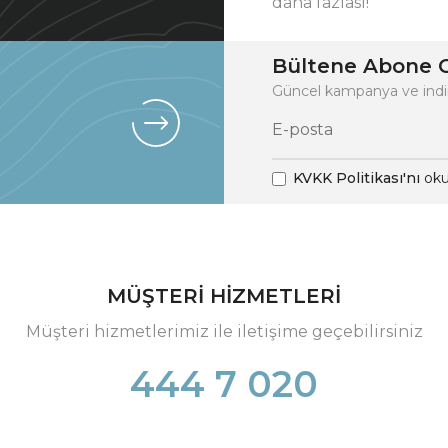
daha fazlası!
Bültene Abone O
Güncel kampanya ve indi
KVKK Politikası'nı
oku
MÜŞTERİ HİZMETLERİ
Müşteri hizmetlerimiz ile iletişime geçebilirsiniz
444 7 020