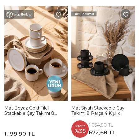
Hızlı Teslimat
Kargo Bedava
Mat Beyaz Gold Fileli
Mat Siyah Stackable Çay
Stackable Çay Takımı 8
Takımı 8 Parça 4 Kişilik
Parça 4 Kişilik
1.034,90 TL
Sepette
%35
672,68 TL
1.199,90 TL