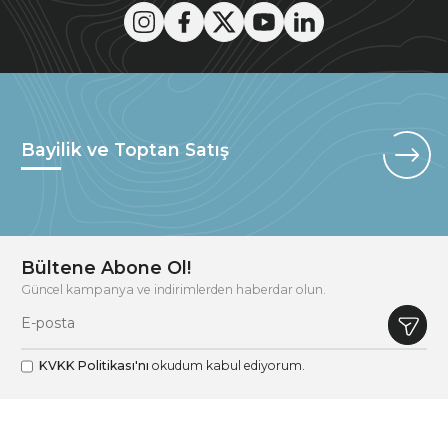
Bayilik ve Toptan Satış
Bültene Abone Ol!
Güncel kampanya ve indirimlerden haberdar olun.
KVKK Politikası'nı
okudum kabul ediyorum.