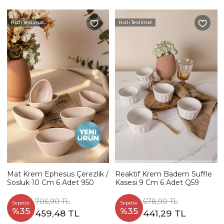
Hızlı Teslimat
Hızlı Teslimat
Mat Krem Ephesus Çerezlik /
Reaktif Krem Badem Suffle
Sosluk 10 Cm 6 Adet 950
Kasesi 9 Cm 6 Adet Q59
706,90 TL
678,90 TL
Sepette
Sepette
%35
%35
459,48 TL
441,29 TL