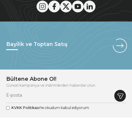
Bayilik ve Toptan Satış
Bültene Abone Ol!
Güncel kampanya ve indirimlerden haberdar olun.
KVKK Politikası'nı
okudum kabul ediyorum.