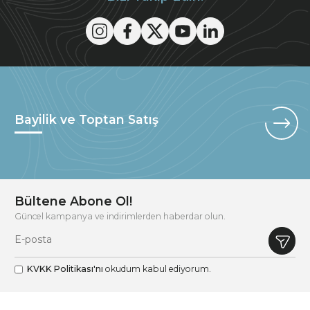
Bayilik ve Toptan Satış
Bültene Abone Ol!
Güncel kampanya ve indirimlerden haberdar olun.
KVKK Politikası'nı
okudum kabul ediyorum.