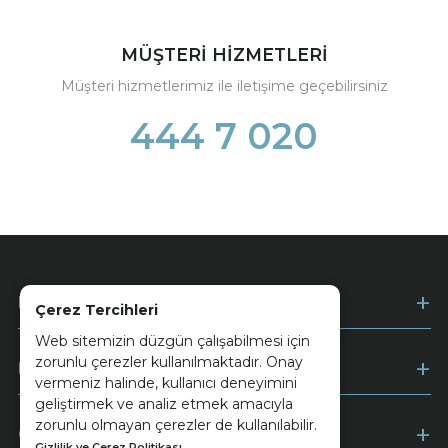
MÜŞTERİ HİZMETLERİ
Müşteri hizmetlerimiz ile iletişime geçebilirsiniz
444 7 020
Kurumsal
Çerez Tercihleri
Web sitemizin düzgün çalışabilmesi için
zorunlu çerezler kullanılmaktadır. Onay
Müşteri Hizmetleri
vermeniz halinde, kullanıcı deneyimini
geliştirmek ve analiz etmek amacıyla
zorunlu olmayan çerezler de kullanılabilir.
Ödeme
Gizlilik ve Çerez Politikası