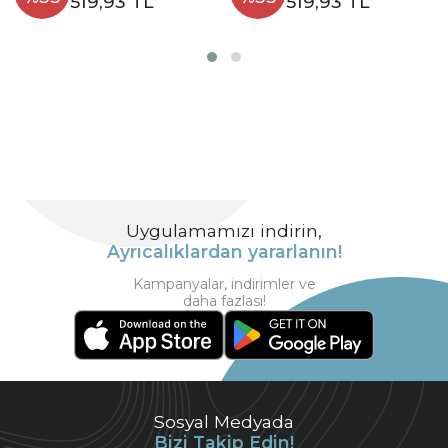
519,93 TL
519,93 TL
Uygulamamızı indirin,
Ayrıcalıklardan yararlanın!
Kampanyalar, indirimler ve
daha fazlası!
Sosyal Medyada
Bizi Takip Edin!