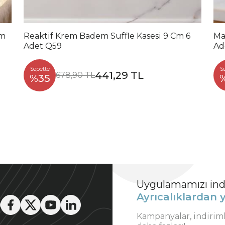
Cm
Reaktif Krem Badem Suffle Kasesi 9 Cm 6
Ma
Adet Q59
Ad
Sepette
S
441,29 TL
678,90 TL
%35
Uygulamamızı indi
Ayrıcalıklardan y
Kampanyalar, indirim