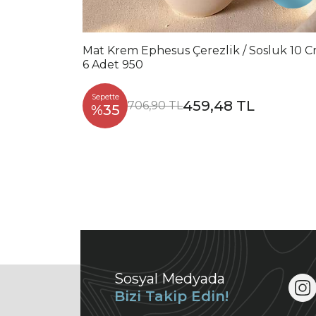
Mat Krem Ephesus Çerezlik / Sosluk 10 
6 Adet 950
Sepette
459,48 TL
706,90 TL
%35
Sosyal Medyada
Bizi Takip Edin!