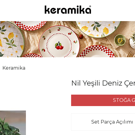
Keramika
Nil Yeşili Deniz Ç
STOĞA G
Set Parça Açılımı