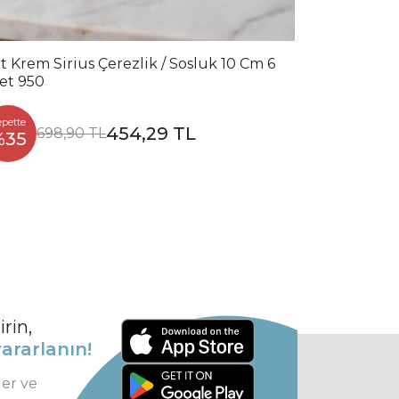
t Krem Sirius Çerezlik / Sosluk 10 Cm 6
et 950
epette
454,29 TL
698,90 TL
%35
rin,
ararlanın!
ler ve