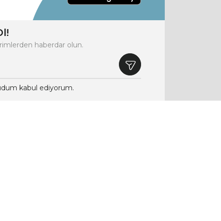
l!
rimlerden haberdar olun.
dum kabul ediyorum.