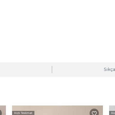
ı
Sıkça
Hızlı Teslimat
Hı