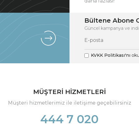
daha fazlası!
Bültene Abone O
Güncel kampanya ve indi
KVKK Politikası'nı
oku
MÜŞTERİ HİZMETLERİ
Müşteri hizmetlerimiz ile iletişime geçebilirsiniz
444 7 020