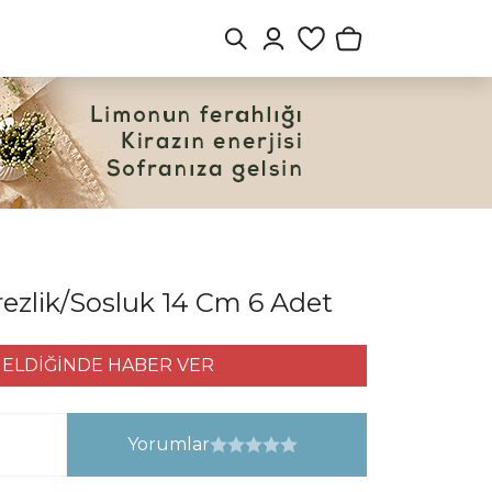
erezlik/Sosluk 14 Cm 6 Adet
ELDİĞİNDE HABER VER
Yorumlar