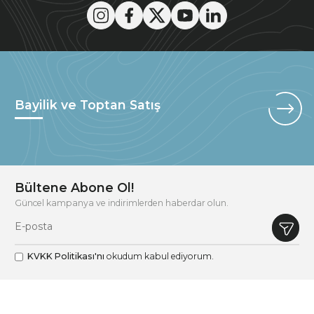
Bayilik ve Toptan Satış
Bültene Abone Ol!
Güncel kampanya ve indirimlerden haberdar olun.
KVKK Politikası'nı
okudum kabul ediyorum.