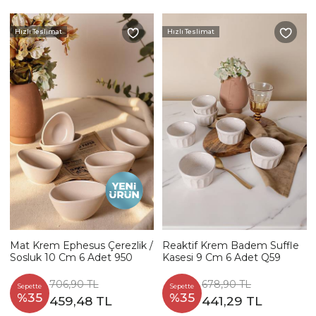
Hızlı Teslimat
Hızlı Teslimat
Mat Krem Ephesus Çerezlik /
Reaktif Krem Badem Suffle
Sosluk 10 Cm 6 Adet 950
Kasesi 9 Cm 6 Adet Q59
706,90 TL
678,90 TL
Sepette
Sepette
%35
%35
459,48 TL
441,29 TL