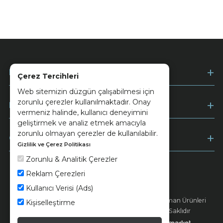
Kurumsal
Çerez Tercihleri
Web sitemizin düzgün çalışabilmesi için
zorunlu çerezler kullanılmaktadır. Onay
Müşteri Hizmetleri
vermeniz halinde, kullanıcı deneyimini
geliştirmek ve analiz etmek amacıyla
zorunlu olmayan çerezler de kullanılabilir.
Ödeme
Gizlilik ve Çerez Politikası
Zorunlu & Analitik Çerezler
Reklam Çerezleri
Keramika
Kvkk ve Çerez Politikası
Kullanıcı Verisi (Ads)
© 2026 Ünsa Madencilik Turizm Enerji Seramik Orman Ürünleri
Kişiselleştirme
Elektrik Üretim San. ve Tic. A.Ş. - Tüm Hakları Saklıdır