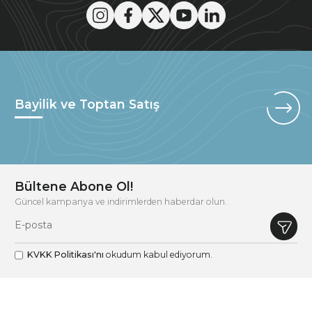
Bayilik ve Toptan Satış
Bültene Abone Ol!
Güncel kampanya ve indirimlerden haberdar olun.
KVKK Politikası'nı
okudum kabul ediyorum.