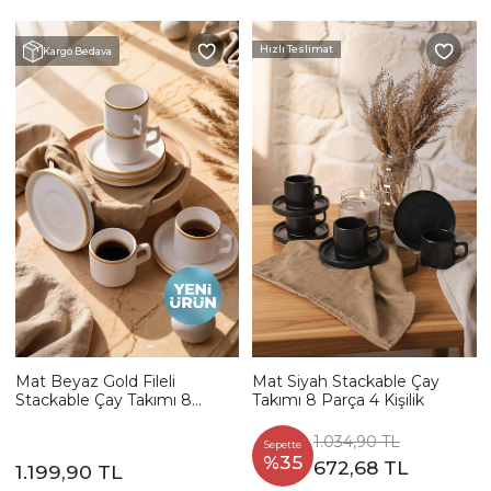
Hızlı Teslimat
Kargo Bedava
Mat Beyaz Gold Fileli
Mat Siyah Stackable Çay
Stackable Çay Takımı 8
Takımı 8 Parça 4 Kişilik
Parça 4 Kişilik
1.034,90 TL
Sepette
%35
672,68 TL
1.199,90 TL