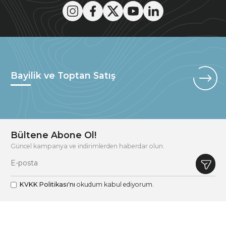
Bayilik ve Toptan Satış
Bültene Abone Ol!
Güncel kampanya ve indirimlerden haberdar olun.
KVKK Politikası'nı
okudum kabul ediyorum.