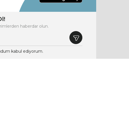
l!
rimlerden haberdar olun.
dum kabul ediyorum.