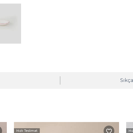
ı
Sıkça
Hızlı Teslimat
Hı