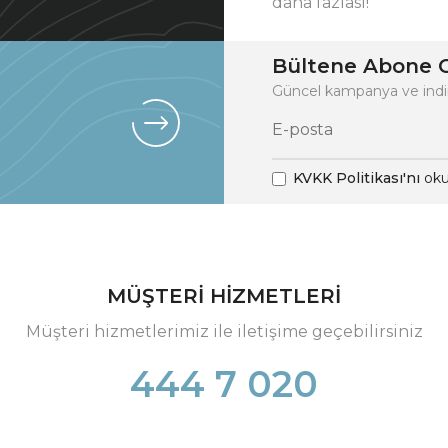
daha fazlası!
Bültene Abone O
Güncel kampanya ve indi
KVKK Politikası'nı
oku
MÜŞTERİ HİZMETLERİ
Müşteri hizmetlerimiz ile iletişime geçebilirsiniz
444 7 020