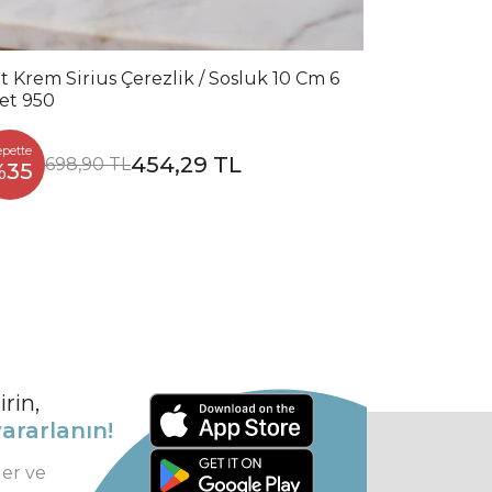
t Krem Sirius Çerezlik / Sosluk 10 Cm 6
et 950
epette
454,29 TL
698,90 TL
%35
rin,
ararlanın!
ler ve