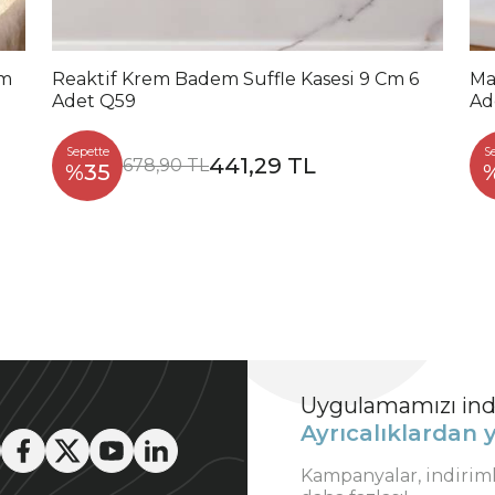
Cm
Reaktif Krem Badem Suffle Kasesi 9 Cm 6
Ma
Adet Q59
Ad
Sepette
S
441,29 TL
678,90 TL
%35
Uygulamamızı indi
Ayrıcalıklardan y
Kampanyalar, indirim