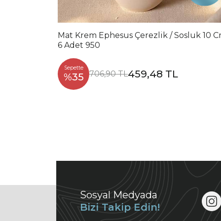
Mat Krem Ephesus Çerezlik / Sosluk 10 
6 Adet 950
Sepette
459,48 TL
706,90 TL
%35
Sosyal Medyada
Bizi Takip Edin!