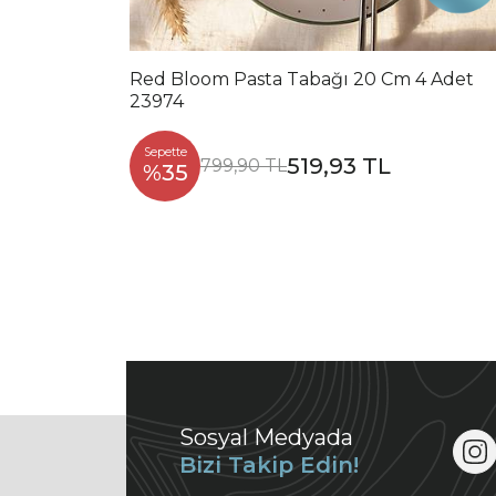
Red Bloom Pasta Tabağı 20 Cm 4 Adet
23974
Sepette
519,93 TL
799,90 TL
%35
Sosyal Medyada
Bizi Takip Edin!