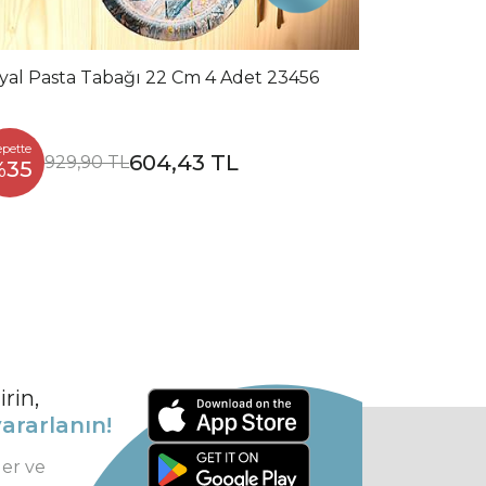
yal Pasta Tabağı 22 Cm 4 Adet 23456
epette
604,43 TL
929,90 TL
%35
rin,
ararlanın!
ler ve