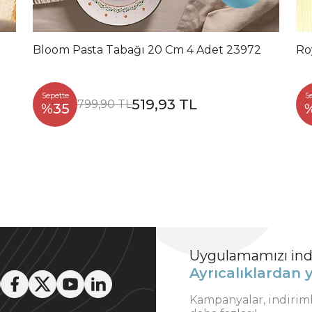
Bloom Pasta Tabağı 20 Cm 4 Adet 23972
Ro
Sepette
S
519,93 TL
799,90 TL
%35
Uygulamamızı indi
Ayrıcalıklardan y
Kampanyalar, indirim