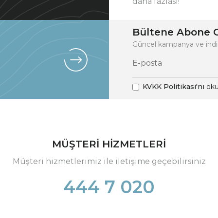
daha fazlası!
Bültene Abone O
Güncel kampanya ve indi
KVKK Politikası'nı
oku
MÜŞTERİ HİZMETLERİ
Müşteri hizmetlerimiz ile iletişime geçebilirsiniz
444 7 020