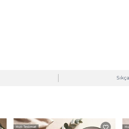
ı
Sıkça
Hızlı Teslimat
Hı