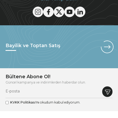
Bayilik ve Toptan Satış
Bültene Abone Ol!
Güncel kampanya ve indirimlerden haberdar olun.
KVKK Politikası'nı
okudum kabul ediyorum.