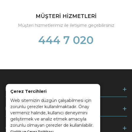
MÜŞTERİ HİZMETLERİ
Müşteri hizmetlerimiz ile iletişime geçebilirsiniz
444 7 020
Kurumsal
Çerez Tercihleri
Web sitemizin düzgün çalışabilmesi için
zorunlu çerezler kullanılmaktadır. Onay
Müşteri Hizmetleri
vermeniz halinde, kullanıcı deneyimini
geliştirmek ve analiz etmek amacıyla
zorunlu olmayan çerezler de kullanılabilir.
Ödeme
Gizlilik ve Çerez Politikası