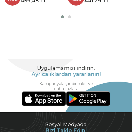
459,48 TL
441,29 TL
Uygulamamızı indirin,
Ayrıcalıklardan yararlanın!
Kampanyalar, indirimler ve
daha fazlası!
Sosyal Medyada
Bizi Takip Edin!