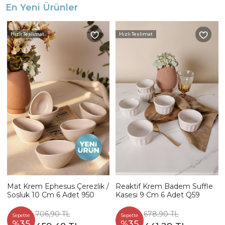
En Yeni Ürünler
Hızlı Teslimat
Hızlı Teslimat
Mat Krem Ephesus Çerezlik /
Reaktif Krem Badem Suffle
Sosluk 10 Cm 6 Adet 950
Kasesi 9 Cm 6 Adet Q59
706,90 TL
678,90 TL
Sepette
Sepette
%35
%35