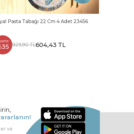
yal Pasta Tabağı 22 Cm 4 Adet 23456
epette
604,43 TL
929,90 TL
%35
rin,
ararlanın!
ler ve