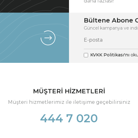
daha fazlası!
Bültene Abone O
Güncel kampanya ve indi
KVKK Politikası'nı
oku
MÜŞTERİ HİZMETLERİ
Müşteri hizmetlerimiz ile iletişime geçebilirsiniz
444 7 020