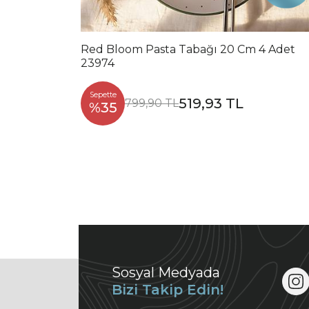
Red Bloom Pasta Tabağı 20 Cm 4 Adet
23974
Sepette
519,93 TL
799,90 TL
%35
Sosyal Medyada
Bizi Takip Edin!