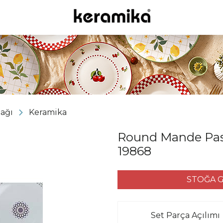
bağı
Keramika
Round Mande Past
19868
STOĞA G
Set Parça Açılımı