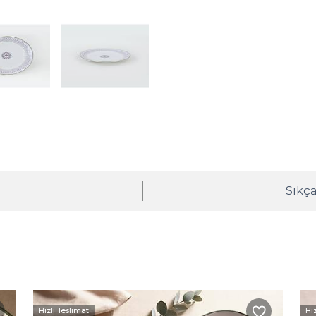
ı
Sıkça
Hızlı Teslimat
Hı