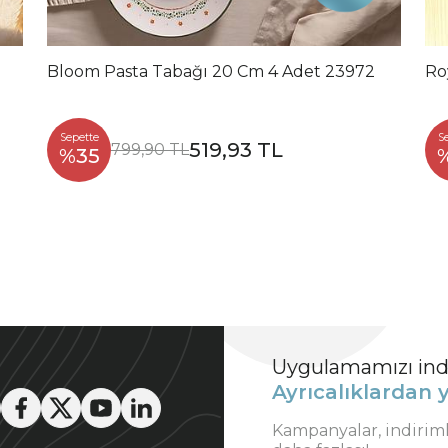
Bloom Pasta Tabağı 20 Cm 4 Adet 23972
Ro
Sepette
S
519,93 TL
799,90 TL
%35
Uygulamamızı indi
Ayrıcalıklardan y
Kampanyalar, indirim