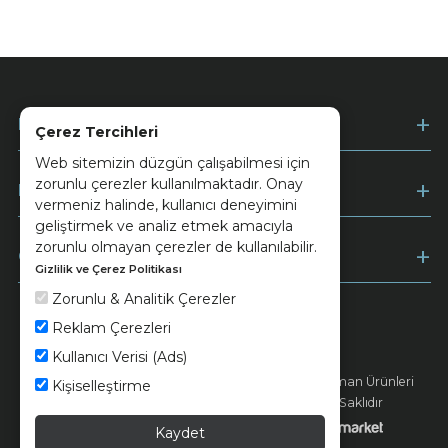
Kurumsal
Çerez Tercihleri
Web sitemizin düzgün çalışabilmesi için
zorunlu çerezler kullanılmaktadır. Onay
Müşteri Hizmetleri
vermeniz halinde, kullanıcı deneyimini
geliştirmek ve analiz etmek amacıyla
zorunlu olmayan çerezler de kullanılabilir.
Ödeme
Gizlilik ve Çerez Politikası
Zorunlu & Analitik Çerezler
Reklam Çerezleri
Keramika
Kvkk ve Çerez Politikası
Kullanıcı Verisi (Ads)
© 2026 Ünsa Madencilik Turizm Enerji Seramik Orman Ürünleri
Kişiselleştirme
Elektrik Üretim San. ve Tic. A.Ş. - Tüm Hakları Saklıdır
Kaydet