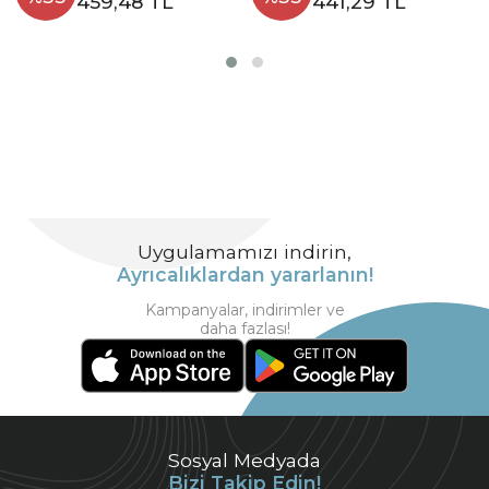
459,48 TL
441,29 TL
Uygulamamızı indirin,
Ayrıcalıklardan yararlanın!
Kampanyalar, indirimler ve
daha fazlası!
Sosyal Medyada
Bizi Takip Edin!