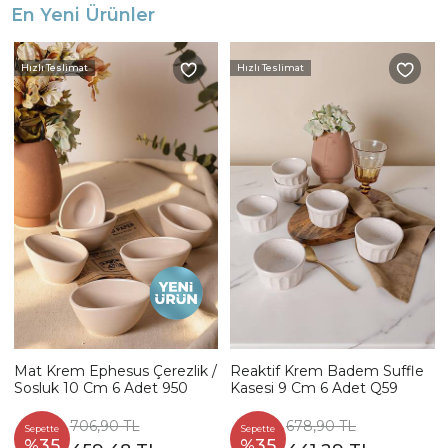
En Yeni Ürünler
Hızlı Teslimat
Hızlı Teslimat
Mat Krem Ephesus Çerezlik /
Reaktif Krem Badem Suffle
Sosluk 10 Cm 6 Adet 950
Kasesi 9 Cm 6 Adet Q59
706,90 TL
678,90 TL
Sepette
Sepette
%35
%35