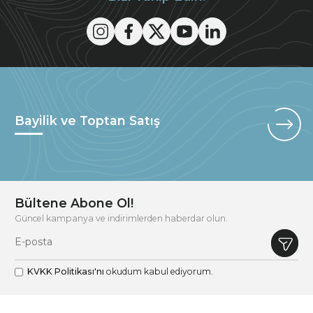
Bayilik ve Toptan Satış
Bültene Abone Ol!
Güncel kampanya ve indirimlerden haberdar olun.
KVKK Politikası'nı
okudum kabul ediyorum.