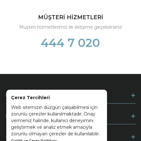
MÜŞTERİ HİZMETLERİ
Müşteri hizmetlerimiz ile iletişime geçebilirsiniz
444 7 020
Kurumsal
Çerez Tercihleri
Web sitemizin düzgün çalışabilmesi için
zorunlu çerezler kullanılmaktadır. Onay
Müşteri Hizmetleri
vermeniz halinde, kullanıcı deneyimini
geliştirmek ve analiz etmek amacıyla
zorunlu olmayan çerezler de kullanılabilir.
Ödeme
Gizlilik ve Çerez Politikası