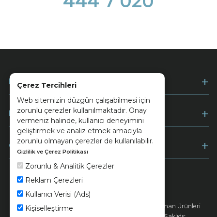
444 7 020
Kurumsal
Çerez Tercihleri
Web sitemizin düzgün çalışabilmesi için
zorunlu çerezler kullanılmaktadır. Onay
Müşteri Hizmetleri
vermeniz halinde, kullanıcı deneyimini
geliştirmek ve analiz etmek amacıyla
zorunlu olmayan çerezler de kullanılabilir.
Ödeme
Gizlilik ve Çerez Politikası
Zorunlu & Analitik Çerezler
Reklam Çerezleri
Keramika
Kvkk ve Çerez Politikası
Kullanıcı Verisi (Ads)
© 2026 Ünsa Madencilik Turizm Enerji Seramik Orman Ürünleri
Kişiselleştirme
Elektrik Üretim San. ve Tic. A.Ş. - Tüm Hakları Saklıdır