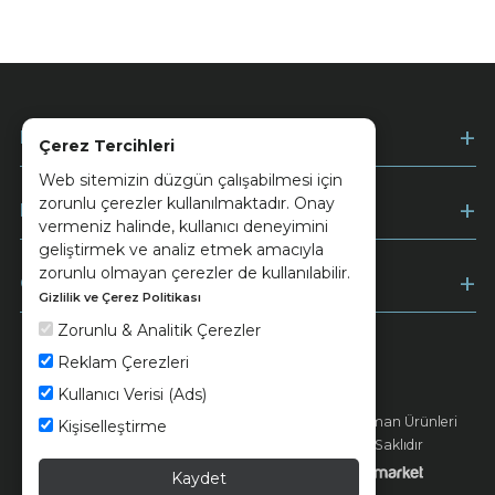
Kurumsal
Çerez Tercihleri
Web sitemizin düzgün çalışabilmesi için
zorunlu çerezler kullanılmaktadır. Onay
Müşteri Hizmetleri
vermeniz halinde, kullanıcı deneyimini
geliştirmek ve analiz etmek amacıyla
zorunlu olmayan çerezler de kullanılabilir.
Ödeme
Gizlilik ve Çerez Politikası
Zorunlu & Analitik Çerezler
Reklam Çerezleri
Keramika
Kvkk ve Çerez Politikası
Kullanıcı Verisi (Ads)
© 2026 Ünsa Madencilik Turizm Enerji Seramik Orman Ürünleri
Kişiselleştirme
Elektrik Üretim San. ve Tic. A.Ş. - Tüm Hakları Saklıdır
Kaydet