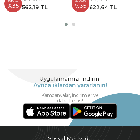
Sepette
Sepette
%35
%35
562,19 TL
622,64 TL
Uygulamamızı indirin,
Ayrıcalıklardan yararlanın!
Kampanyalar, indirimler ve
daha fazlası!
Sosyal Medyada