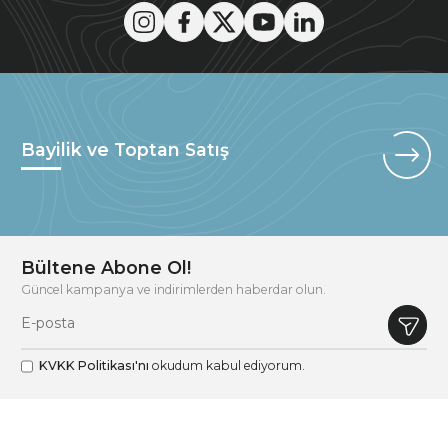
Bayilik ve Toptan Satış
Bültene Abone Ol!
Güncel kampanya ve indirimlerden haberdar olun.
KVKK Politikası'nı
okudum kabul ediyorum.