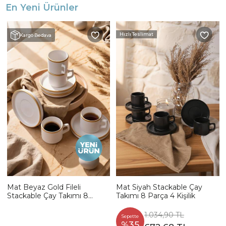
En Yeni Ürünler
Hızlı Teslimat
Kargo Bedava
Mat Beyaz Gold Fileli
Mat Siyah Stackable Çay
Stackable Çay Takımı 8
Takımı 8 Parça 4 Kişilik
Parça 4 Kişilik
1.034,90 TL
Sepette
%35