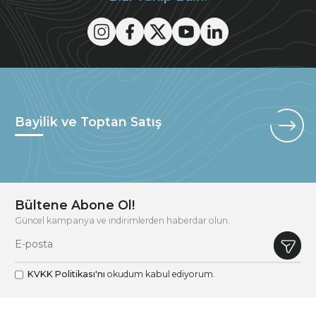
Bayilik ve Toptan Satış
Bültene Abone Ol!
Güncel kampanya ve indirimlerden haberdar olun.
KVKK Politikası'nı
okudum kabul ediyorum.