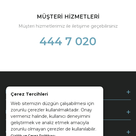
MÜŞTERİ HİZMETLERİ
Müşteri hizmetlerimiz ile iletişime geçebilirsiniz
444 7 020
Kurumsal
Çerez Tercihleri
Web sitemizin düzgün çalışabilmesi için
zorunlu çerezler kullanılmaktadır. Onay
Müşteri Hizmetleri
vermeniz halinde, kullanıcı deneyimini
geliştirmek ve analiz etmek amacıyla
zorunlu olmayan çerezler de kullanılabilir.
Ödeme
Gizlilik ve Çerez Politikası