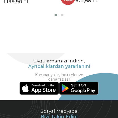
672,68 TL
1.199,90 TL
Uygulamamızı indirin,
Ayrıcalıklardan yararlanın!
Kampanyalar, indirimler ve
daha fazlası!
Sosyal Medyada
Bizi Takip Edin!