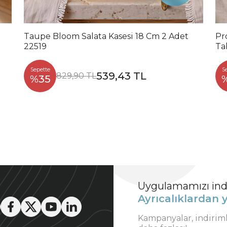
Taupe Bloom Salata Kasesi 18 Cm 2 Adet
Pr
22519
Ta
Sepette
S
539,43 TL
829,90 TL
%35
Uygulamamızı indi
Ayrıcalıklardan y
Kampanyalar, indirim