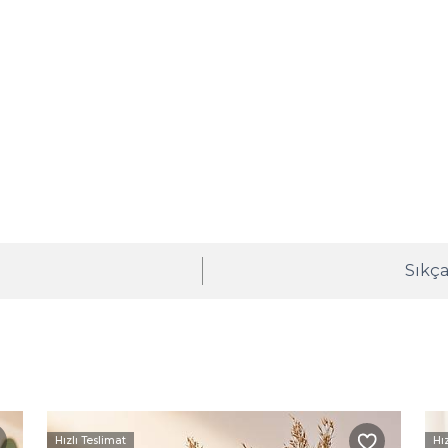
ı
Sıkça
Hızlı Teslimat
Hı