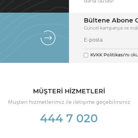
daha fazlası!
Bültene Abone O
Güncel kampanya ve indi
KVKK Politikası'nı
oku
MÜŞTERİ HİZMETLERİ
Müşteri hizmetlerimiz ile iletişime geçebilirsiniz
444 7 020