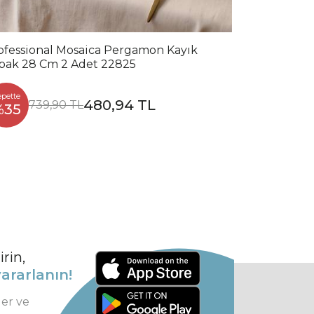
ofessional Mosaica Pergamon Kayık
bak 28 Cm 2 Adet 22825
epette
480,94 TL
739,90 TL
%35
rin,
ararlanın!
ler ve