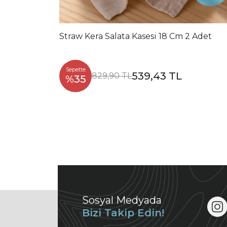
Straw Kera Salata Kasesi 18 Cm 2 Adet
Sepette
539,43 TL
829,90 TL
%35
Sosyal Medyada
Bizi Takip Edin!