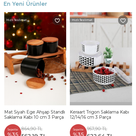
En Yeni Ürünler
Hızlı Teslimat
Hızlı Teslimat
Mat Siyah Ege Ahşap Standlı
Keraart Trigon Saklama Kabı
Saklama Kabı 10 cm 3 Parça
12/14/16 cm 3 Parça
864,90 TL
957,90 TL
Sepette
Sepette
%35
%35
562,19 TL
622,64 TL