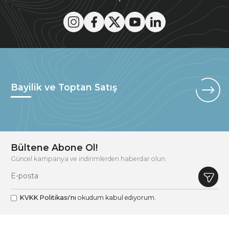
Bayilik ve Toptan Satış
Bültene Abone Ol!
Güncel kampanya ve indirimlerden haberdar olun.
KVKK Politikası'nı
okudum kabul ediyorum.