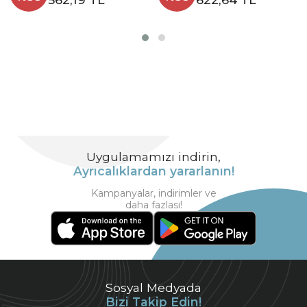
Uygulamamızı indirin,
Ayrıcalıklardan yararlanın!
Kampanyalar, indirimler ve
daha fazlası!
Sosyal Medyada
Bizi Takip Edin!