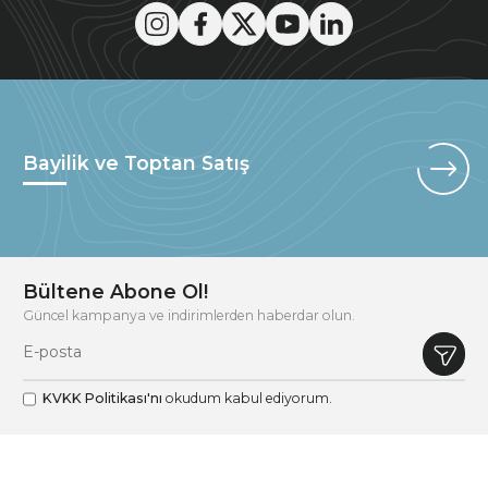
Bayilik ve Toptan Satış
Bültene Abone Ol!
Güncel kampanya ve indirimlerden haberdar olun.
KVKK Politikası'nı
okudum kabul ediyorum.