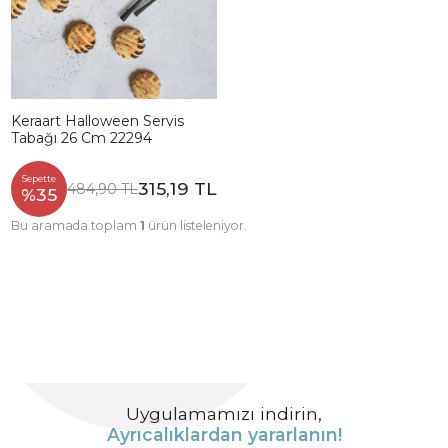
Keraart Halloween Servis
Tabağı 26 Cm 22294
Sepette
315,19 TL
484,90 TL
%35
Bu aramada toplam
1
ürün listeleniyor.
Uygulamamızı indirin,
Ayrıcalıklardan yararlanın!