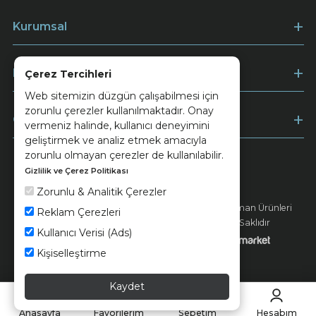
Kurumsal
Müşteri Hizmetleri
Çerez Tercihleri
Web sitemizin düzgün çalışabilmesi için
zorunlu çerezler kullanılmaktadır. Onay
Ödeme
vermeniz halinde, kullanıcı deneyimini
geliştirmek ve analiz etmek amacıyla
zorunlu olmayan çerezler de kullanılabilir.
Gizlilik ve Çerez Politikası
Keramika
Kvkk ve Çerez Politikası
Zorunlu & Analitik Çerezler
© 2026 Ünsa Madencilik Turizm Enerji Seramik Orman Ürünleri
Reklam Çerezleri
Elektrik Üretim San. ve Tic. A.Ş. - Tüm Hakları Saklıdır
Kullanıcı Verisi (Ads)
Kişiselleştirme
Kaydet
Anasayfa
Favorilerim
Sepetim
Hesabım