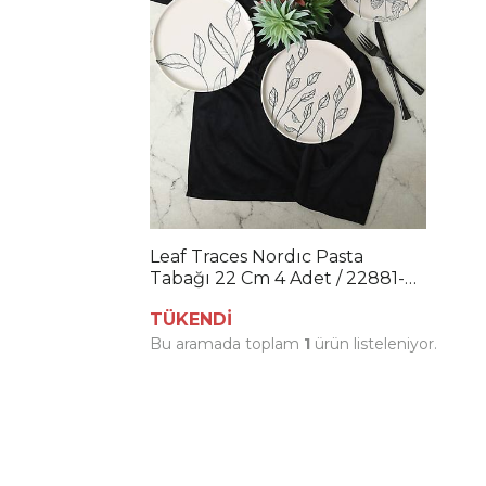
Leaf Traces Nordıc Pasta
Tabağı 22 Cm 4 Adet / 22881-
82-83-85
TÜKENDİ
Bu aramada toplam
1
ürün listeleniyor.