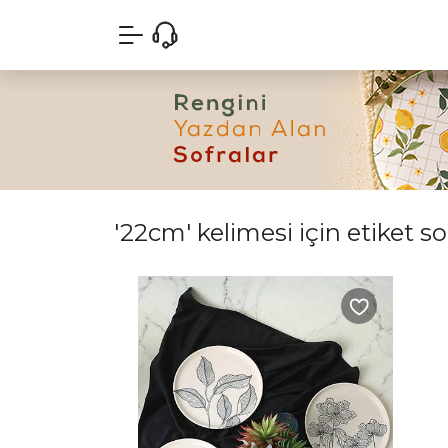
'22cm' kelimesi için etiket s