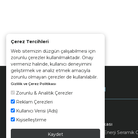
Çerez Tercihleri
Web sitemizin düzgün çalışabilmesi için
zorunlu çerezler kullanılmaktadır. Onay
vermeniz halinde, kullanıcı deneyimini
geliştirmek ve analiz etmek amacıyla
zorunlu olmayan çerezler de kullanılabilir.
Gizlilik ve Çerez Politikası
Kurumsal
Zorunlu & Analitik Çerezler
Reklam Çerezleri
Kullanıcı Verisi (Ads)
Kişiselleştirme
Keramika
Kvkk ve Çerez Politikası
© 2026 Ünsa Madencilik Turizm Enerji Seramik Orm
Kaydet