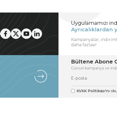
Uygulamamızı indi
Ayrıcalıklardan y
Kampanyalar, indirim
daha fazlası!
Bültene Abone O
Güncel kampanya ve indi
KVKK Politikası'nı
oku