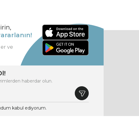
rin,
ararlanın!
ler ve
l!
rimlerden haberdar olun.
dum kabul ediyorum.