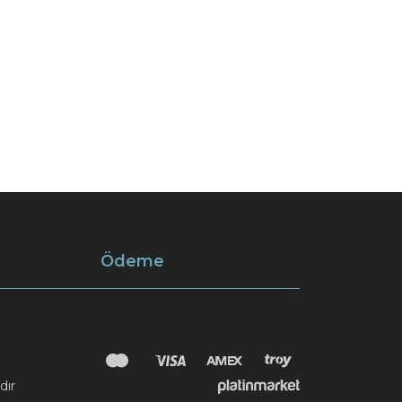
Ödeme
dır