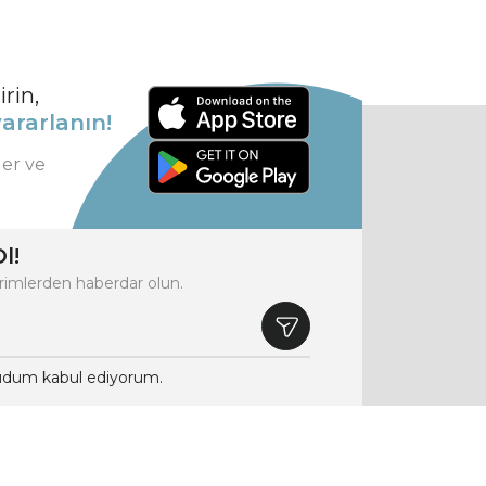
rin,
ararlanın!
ler ve
l!
rimlerden haberdar olun.
dum kabul ediyorum.