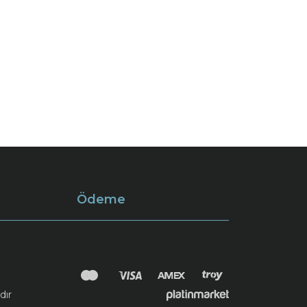
Ödeme
dır