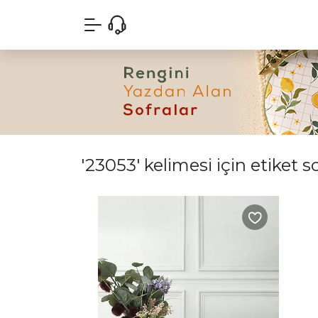
'23053' kelimesi için etiket s