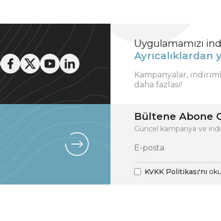
Uygulamamızı indi
Ayrıcalıklardan y
Kampanyalar, indirim
daha fazlası!
Bültene Abone O
Güncel kampanya ve indi
KVKK Politikası'nı
oku