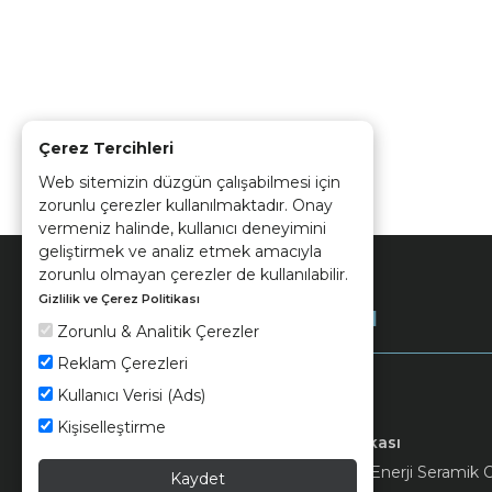
Çerez Tercihleri
Web sitemizin düzgün çalışabilmesi için
zorunlu çerezler kullanılmaktadır. Onay
vermeniz halinde, kullanıcı deneyimini
geliştirmek ve analiz etmek amacıyla
zorunlu olmayan çerezler de kullanılabilir.
Gizlilik ve Çerez Politikası
Kurumsal
Zorunlu & Analitik Çerezler
Reklam Çerezleri
Kullanıcı Verisi (Ads)
Kişiselleştirme
Keramika
Kvkk ve Çerez Politikası
© 2026 Ünsa Madencilik Turizm Enerji Seramik Orm
Kaydet