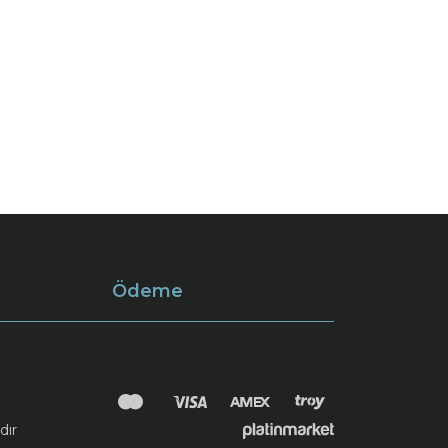
Ödeme
dır