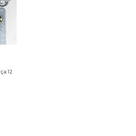
ça 12