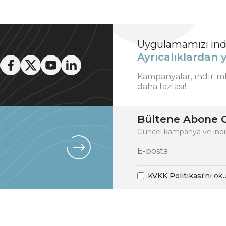
Uygulamamızı indi
Ayrıcalıklardan y
Kampanyalar, indirim
daha fazlası!
Bültene Abone O
Güncel kampanya ve indi
KVKK Politikası'nı
oku