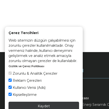
Çerez Tercihleri
Web sitemizin düzgün çalışabilmesi için
zorunlu çerezler kullanılmaktadır. Onay
vermeniz halinde, kullanıcı deneyimini
geliştirmek ve analiz etmek amacıyla
zorunlu olmayan çerezler de kullanılabilir.
Gizlilik ve Çerez Politikası
Kurumsal
Zorunlu & Analitik Çerezler
Reklam Çerezleri
Kullanıcı Verisi (Ads)
Kişiselleştirme
Keramika
Kvkk ve Çerez Politikası
© 2026 Ünsa Madencilik Turizm Enerji Seramik Orm
Kaydet