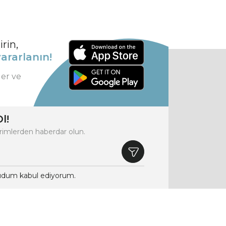
rin,
ararlanın!
ler ve
l!
rimlerden haberdar olun.
dum kabul ediyorum.