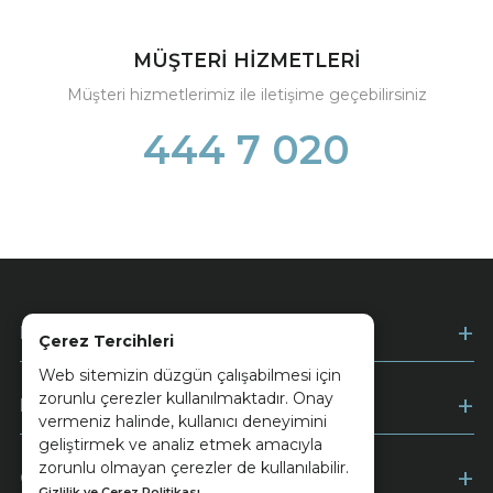
MÜŞTERİ HİZMETLERİ
Müşteri hizmetlerimiz ile iletişime geçebilirsiniz
444 7 020
Kurumsal
Çerez Tercihleri
Web sitemizin düzgün çalışabilmesi için
zorunlu çerezler kullanılmaktadır. Onay
Müşteri Hizmetleri
vermeniz halinde, kullanıcı deneyimini
geliştirmek ve analiz etmek amacıyla
zorunlu olmayan çerezler de kullanılabilir.
Ödeme
Gizlilik ve Çerez Politikası