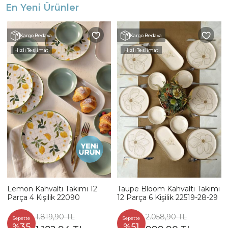
En Yeni Ürünler
Kargo Bedava
Kargo Bedava
Hızlı Teslimat
Hızlı Teslimat
Lemon Kahvaltı Takımı 12
Taupe Bloom Kahvaltı Takımı
Parça 4 Kişilik 22090
12 Parça 6 Kişilik 22519-28-29
1.819,90 TL
2.058,90 TL
Sepette
Sepette
%35
%51