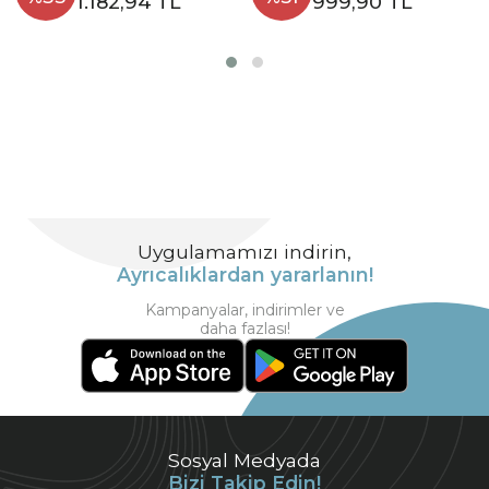
1.182,94 TL
999,90 TL
Uygulamamızı indirin,
Ayrıcalıklardan yararlanın!
Kampanyalar, indirimler ve
daha fazlası!
Sosyal Medyada
Bizi Takip Edin!