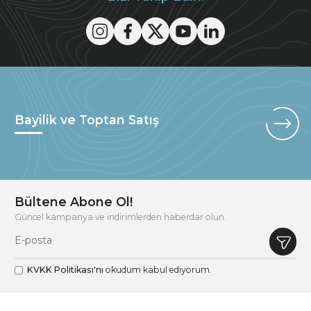
Bayilik ve Toptan Satış
Bültene Abone Ol!
Güncel kampanya ve indirimlerden haberdar olun.
KVKK Politikası'nı
okudum kabul ediyorum.