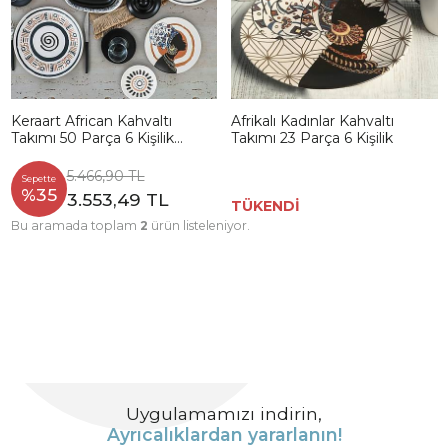
Keraart African Kahvaltı
Afrikalı Kadınlar Kahvaltı
Takımı 50 Parça 6 Kişilik
Takımı 23 Parça 6 Kişilik
20634-37
5.466,90 TL
Sepette
%35
3.553,49 TL
TÜKENDİ
Bu aramada toplam
2
ürün listeleniyor.
Uygulamamızı indirin,
Ayrıcalıklardan yararlanın!