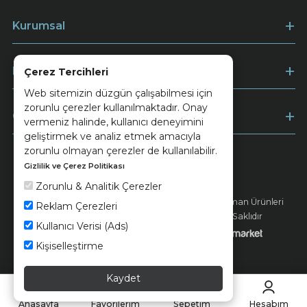
Kurumsal
Müşteri Hizmetleri
Çerez Tercihleri
Web sitemizin düzgün çalışabilmesi için
zorunlu çerezler kullanılmaktadır. Onay
Ödeme
vermeniz halinde, kullanıcı deneyimini
geliştirmek ve analiz etmek amacıyla
zorunlu olmayan çerezler de kullanılabilir.
Gizlilik ve Çerez Politikası
Keramika
Kvkk ve Çerez Politikası
Zorunlu & Analitik Çerezler
© 2026 Ünsa Madencilik Turizm Enerji Seramik Orman Ürünleri
Reklam Çerezleri
Elektrik Üretim San. ve Tic. A.Ş. - Tüm Hakları Saklıdır
Kullanıcı Verisi (Ads)
Kişiselleştirme
Kaydet
Anasayfa
Favorilerim
Sepetim
Hesabım