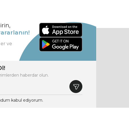
rin,
ararlanın!
ler ve
l!
rimlerden haberdar olun.
dum kabul ediyorum.