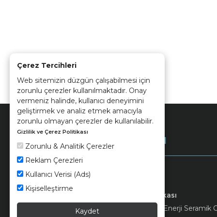
Çerez Tercihleri
Web sitemizin düzgün çalışabilmesi için
zorunlu çerezler kullanılmaktadır. Onay
vermeniz halinde, kullanıcı deneyimini
geliştirmek ve analiz etmek amacıyla
zorunlu olmayan çerezler de kullanılabilir.
Gizlilik ve Çerez Politikası
Kurumsal
Zorunlu & Analitik Çerezler
Reklam Çerezleri
Kullanıcı Verisi (Ads)
Kişiselleştirme
Keramika
Kvkk ve Çerez Politikası
© 2026 Ünsa Madencilik Turizm Enerji Seramik Orm
Kaydet