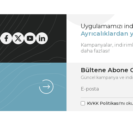
Uygulamamızı indi
Ayrıcalıklardan y
Kampanyalar, indirim
daha fazlası!
Bültene Abone O
Güncel kampanya ve indi
KVKK Politikası'nı
oku