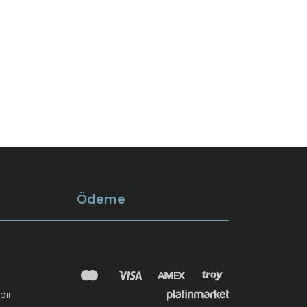
Ödeme
dır