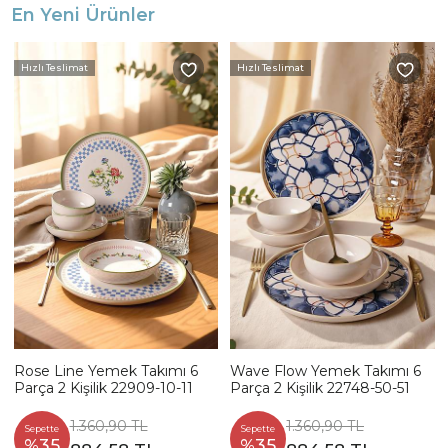
En Yeni Ürünler
Hızlı Teslimat
Hızlı Teslimat
Rose Line Yemek Takımı 6
Wave Flow Yemek Takımı 6
Parça 2 Kişilik 22909-10-11
Parça 2 Kişilik 22748-50-51
1.360,90 TL
1.360,90 TL
Sepette
Sepette
%35
%35