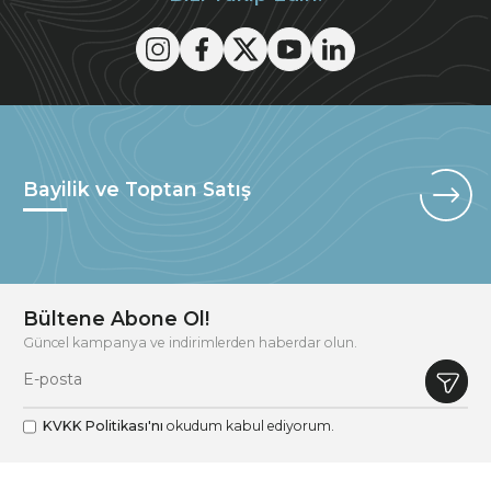
Bayilik ve Toptan Satış
Bültene Abone Ol!
Güncel kampanya ve indirimlerden haberdar olun.
KVKK Politikası'nı
okudum kabul ediyorum.