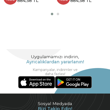
884,58 TL
884,58 TL
Uygulamamızı indirin,
Ayrıcalıklardan yararlanın!
Kampanyalar, indirimler ve
daha fazlası!
Sosyal Medyada
Bizi Takip Edin!