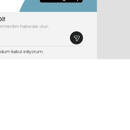
l!
rimlerden haberdar olun.
dum kabul ediyorum.