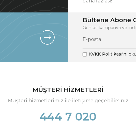
daha fazlası!
Bültene Abone O
Güncel kampanya ve indi
KVKK Politikası'nı
oku
MÜŞTERİ HİZMETLERİ
Müşteri hizmetlerimiz ile iletişime geçebilirsiniz
444 7 020