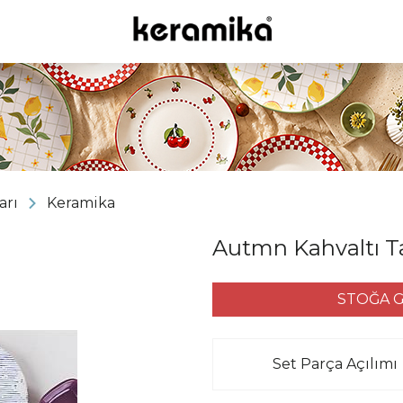
arı
Keramika
Autmn Kahvaltı Ta
STOĞA G
Set Parça Açılımı