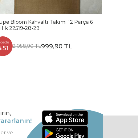
upe Bloom Kahvaltı Takımı 12 Parça 6
şilik 22519-28-29
epette
999,90 TL
2.058,90 TL
%51
rin,
ararlanın!
ler ve