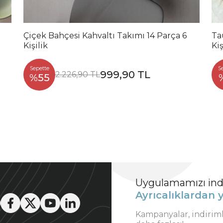
Çiçek Bahçesi Kahvaltı Takımı 14 Parça 6
Ta
Kişilik
Ki
Sepette
S
999,90 TL
2.226,90 TL
%55
Uygulamamızı indi
Ayrıcalıklardan y
Kampanyalar, indirim