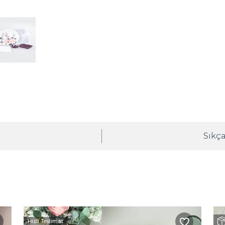
ı
Sıkça
Hızlı Teslimat