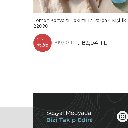
Lemon Kahvaltı Takımı 12 Parça 4 Kişilik
22090
Sepette
1.182,94 TL
1.819,90 TL
%35
Sosyal Medyada
Bizi Takip Edin!