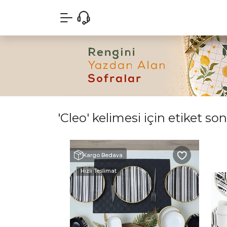
'Cleo' kelimesi için etiket so
Kargo Bedava
Hızlı Teslimat