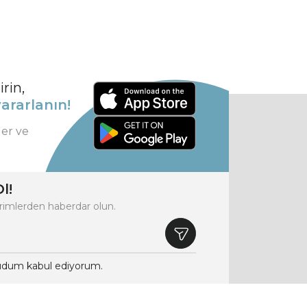
rin,
ararlanın!
ler ve
l!
rimlerden haberdar olun.
dum kabul ediyorum.