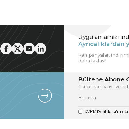
Uygulamamızı indi
Ayrıcalıklardan y
Kampanyalar, indirim
daha fazlası!
Bültene Abone O
Güncel kampanya ve indi
KVKK Politikası'nı
oku