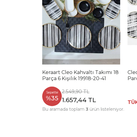
Keraart Cleo Kahvaltı Takımı 18
Cle
Parça 6 Kişilik 19918-20-41
Parç
2.549,90 TL
Sepette
%35
1.657,44 TL
TÜ
Bu aramada toplam
3
ürün listeleniyor.