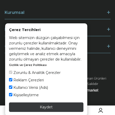
Kurumsal
Müşteri Hizmetleri
Çerez Tercihleri
Web sitemizin düzgün çalışabilmesi için
zorunlu çerezler kullanılmaktadır. Onay
Ödeme
vermeniz halinde, kullanıcı deneyimini
geliştirmek ve analiz etmek amacıyla
zorunlu olmayan çerezler de kullanılabilir.
Gizlilik ve Çerez Politikası
Keramika
Kvkk ve Çerez Politikası
Zorunlu & Analitik Çerezler
© 2026 Ünsa Madencilik Turizm Enerji Seramik Orman Ürünleri
Reklam Çerezleri
Elektrik Üretim San. ve Tic. A.Ş. - Tüm Hakları Saklıdır
Kullanıcı Verisi (Ads)
Kişiselleştirme
Kaydet