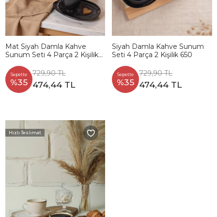
Mat Siyah Damla Kahve
Siyah Damla Kahve Sunum
Sunum Seti 4 Parça 2 Kişilik
Seti 4 Parça 2 Kişilik 650
956
729,90 TL
729,90 TL
Sepette
Sepette
%35
%35
474,44 TL
474,44 TL
Hızlı Teslimat