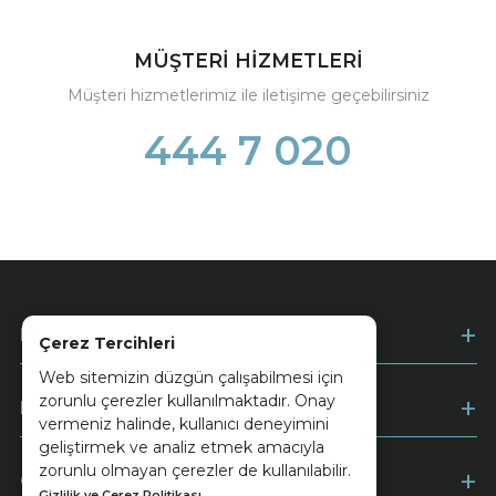
MÜŞTERİ HİZMETLERİ
Müşteri hizmetlerimiz ile iletişime geçebilirsiniz
444 7 020
Kurumsal
Çerez Tercihleri
Web sitemizin düzgün çalışabilmesi için
zorunlu çerezler kullanılmaktadır. Onay
Müşteri Hizmetleri
vermeniz halinde, kullanıcı deneyimini
geliştirmek ve analiz etmek amacıyla
zorunlu olmayan çerezler de kullanılabilir.
Ödeme
Gizlilik ve Çerez Politikası