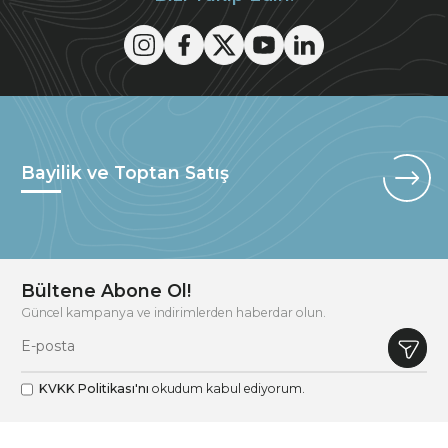
Bayilik ve Toptan Satış
Bültene Abone Ol!
Güncel kampanya ve indirimlerden haberdar olun.
KVKK Politikası'nı
okudum kabul ediyorum.