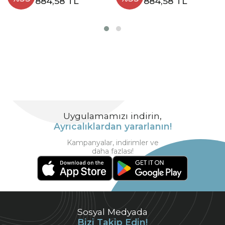
884,58 TL
884,58 TL
Uygulamamızı indirin,
Ayrıcalıklardan yararlanın!
Kampanyalar, indirimler ve
daha fazlası!
Sosyal Medyada
Bizi Takip Edin!