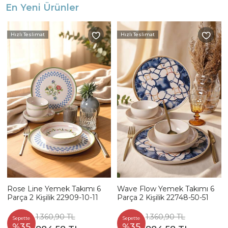
En Yeni Ürünler
Hızlı Teslimat
Hızlı Teslimat
Rose Line Yemek Takımı 6
Wave Flow Yemek Takımı 6
Parça 2 Kişilik 22909-10-11
Parça 2 Kişilik 22748-50-51
1.360,90 TL
1.360,90 TL
Sepette
Sepette
%35
%35