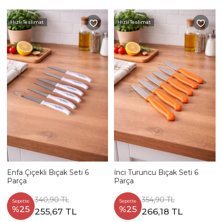
Hızlı Teslimat
Hızlı Teslimat
Enfa Çiçekli Bıçak Seti 6
İnci Turuncu Bıçak Seti 6
Parça
Parça
340,90 TL
354,90 TL
Sepette
Sepette
%25
%25
255,67 TL
266,18 TL