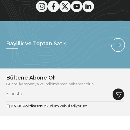
Bayilik ve Toptan Satış
Bültene Abone Ol!
Güncel kampanya ve indirimlerden haberdar olun.
KVKK Politikası'nı
okudum kabul ediyorum.