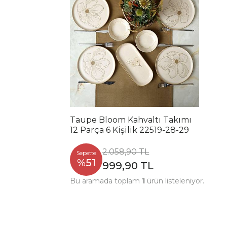
Taupe Bloom Kahvaltı Takımı
12 Parça 6 Kişilik 22519-28-29
2.058,90 TL
Sepette
%51
999,90 TL
Bu aramada toplam
1
ürün listeleniyor.