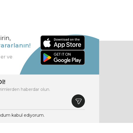
rin,
ararlanın!
ler ve
l!
rimlerden haberdar olun.
dum kabul ediyorum.