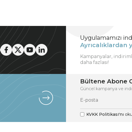
Uygulamamızı indi
Ayrıcalıklardan y
Kampanyalar, indirim
daha fazlası!
Bültene Abone O
Güncel kampanya ve indi
KVKK Politikası'nı
oku