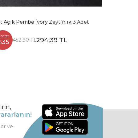
t Açık Pembe İvory Zeytinlik 3 Adet
epette
294,39 TL
452,90 TL
%35
rin,
ararlanın!
ler ve