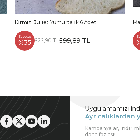
Kırmızı Juliet Yumurtalık 6 Adet
Ma
Sepette
S
599,89 TL
922,90 TL
%35
Uygulamamızı indi
Ayrıcalıklardan y
Kampanyalar, indirim
daha fazlası!