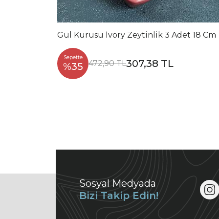
Gül Kurusu İvory Zeytinlik 3 Adet 18 Cm
Sepette
307,38 TL
472,90 TL
%35
Sosyal Medyada
Bizi Takip Edin!