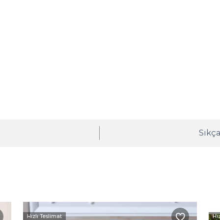
ı
Sıkça
Hızlı Teslimat
Hı