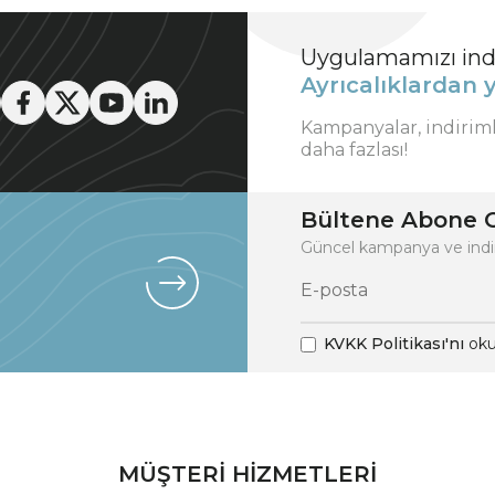
Uygulamamızı indi
Ayrıcalıklardan y
Kampanyalar, indirim
daha fazlası!
Bültene Abone O
Güncel kampanya ve indi
KVKK Politikası'nı
oku
MÜŞTERİ HİZMETLERİ