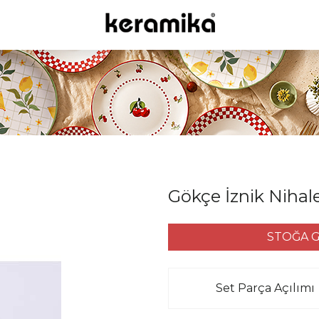
Gökçe İznik Nihal
STOĞA G
Set Parça Açılımı