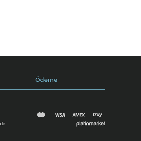
Ödeme
dır