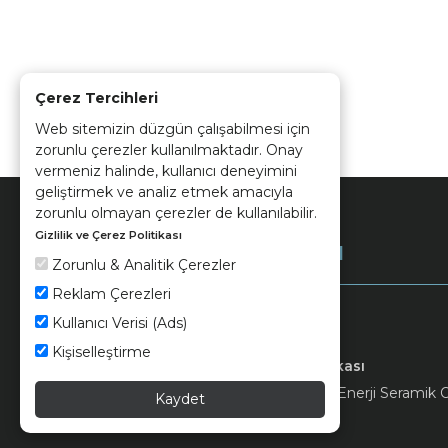
Çerez Tercihleri
Web sitemizin düzgün çalışabilmesi için
zorunlu çerezler kullanılmaktadır. Onay
vermeniz halinde, kullanıcı deneyimini
geliştirmek ve analiz etmek amacıyla
zorunlu olmayan çerezler de kullanılabilir.
Gizlilik ve Çerez Politikası
Kurumsal
Zorunlu & Analitik Çerezler
Reklam Çerezleri
Kullanıcı Verisi (Ads)
Kişiselleştirme
Keramika
Kvkk ve Çerez Politikası
© 2026 Ünsa Madencilik Turizm Enerji Seramik Orm
Kaydet