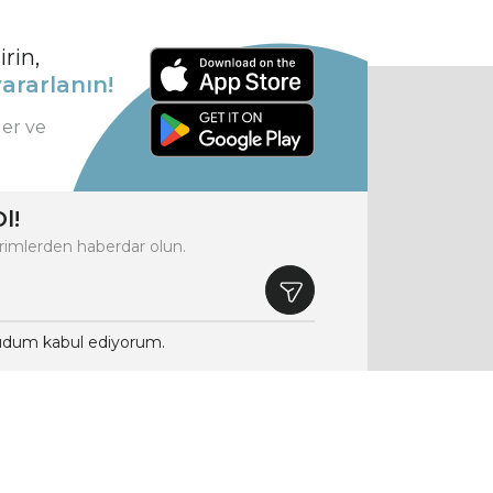
rin,
ararlanın!
ler ve
l!
rimlerden haberdar olun.
dum kabul ediyorum.